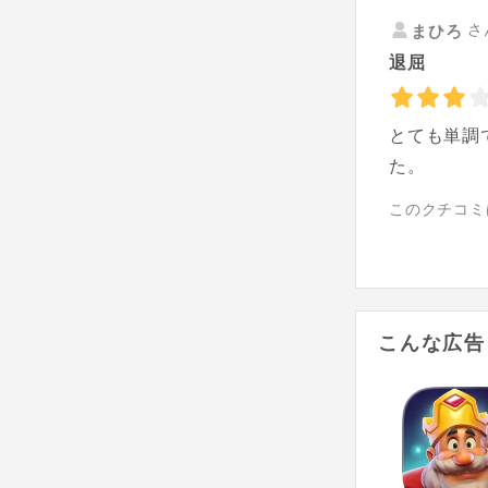
さ
まひろ
退屈
とても単調
た。
このクチコミ
こんな広告