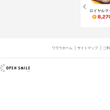
我が天下（StepUp）
ペタペタペンギン団（StepUp）
ミステリータウン：マージゲーム - Mystery Town（StepUp）
0
14,520
10,510
8,27
pt
pt
pt
ワラウホーム
サイトマップ
ご利