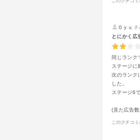
このクチコミ
さ
Ｏｙｕ
とにかく広
同じランク
ステージに
次のランク
した。
ステージ6
(見た広告数
このクチコミ