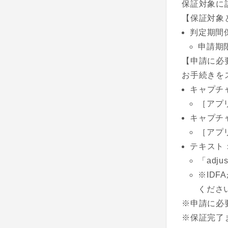
保証対象に
【保証対象
判定期間
申請期
【申請に必
お手続きを
キャプチ
［アプ
キャプチ
［アプ
テキスト：
「adj
※ID
くださ
※申請に必
※保証完了