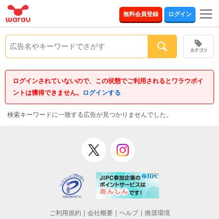
togg
無料会員登録
ログイン
navi
ログインされていないので、この状態でご利用されるとワラウポイ
ントは獲得できません。
ログインする
検索キーワードに一致する広告が見つかりませんでした。
ご利用規約
｜
会社概要
｜
ヘルプ
｜
推奨環境