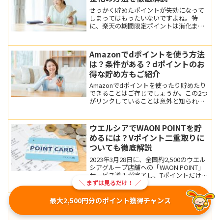
せっかく貯めたポイントが失効になって
しまってはもったいないですよね。特
に、楽天の期間限定ポイントは消化まで
の期限が1ヵ月程度しかないものもあり、
注意が必要です。この記事では楽天ポイ
ントを現金化する方法について詳しく解
Amazonでdポイントを使う方法
説します。
は？条件がある？dポイントのお
得な貯め方もご紹介
Amazonでdポイントを使ったり貯めたり
できることはご存じでしょうか。この2つ
がリンクしていることは意外と知られて
いないかもしれません。そこで今回は、
Amazonでdポイントを使う方法や貯める
方法を紹介します。
ウエルシアでWAON POINTを貯
めるには？Vポイント二重取りに
ついても徹底解説
2023年3月28日に、全国約2,500のウエル
シアグループ店舗への「WAON POINT」
サービス導入が完了し、Tポイントだけで
なくWAON POINTも貯めたり使ったりで
＼ まずは見るだけ！ ／
きるようになりました。この記事では、
WAON POINTの貯め方や、Tポイントとの
最大2,500円分のポイント獲得チャンス
二重取りの方法、お得なポイントの使い
方について説明します。