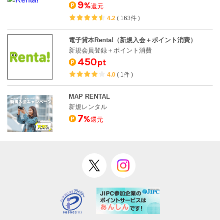
9
%
還元
4.2
(
163件
)
電子貸本Renta!（新規入会＋ポイント消費）
新規会員登録＋ポイント消費
450
pt
4.0
(
1件
)
MAP RENTAL
新規レンタル
7
%
還元