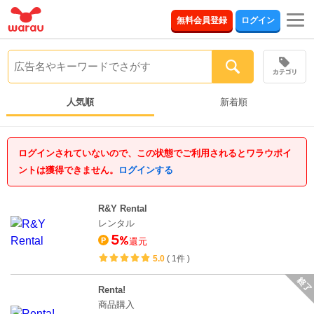
togg
無料会員登録
ログイン
navi
人気順
新着順
ログインされていないので、この状態でご利用されるとワラウポイ
ントは獲得できません。
ログインする
R&Y Rental
レンタル
5
%
還元
5.0
(
1件
)
Renta!
商品購入